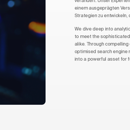
verändert. Unser Experte
einem ausgeprägten Verstä
Strategien zu entwickeln,
We dive deep into analyti
to meet the sophisticated
alike. Through compelling
optimised search engine m
into a powerful asset for 