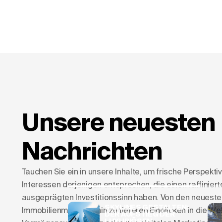
Unsere neuesten
Nachrichten
Tauchen Sie ein in unsere Inhalte, um frische Perspektiv
Interessen derjenigen entsprechen, die einen raffinie
ausgeprägten Investitionssinn haben. Von den neuest
SKYLINES GESTALTEN:
Immobilienmarkt bis hin zu tieferen Einblicken in die We
DER AUFSTIEG DER
LUXURIÖSEN