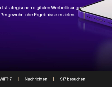
d strategischen digitalen Werbelösungen
ußergewöhnliche Ergebnisse erzielen.
WIFT17
Nachrichten
S17 besuchen