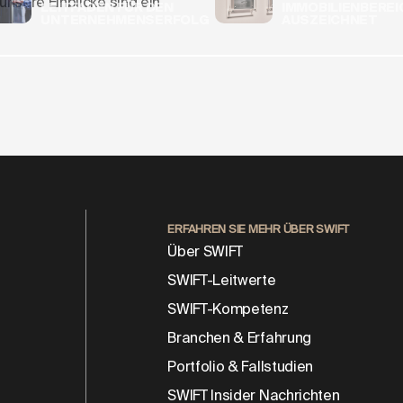
nsere Einblicke sind ein
LEITFADEN FÜR DEN
IMMOBILIENBEREI
UNTERNEHMENSERFOLG
AUSZEICHNET
: Der Aufstieg der
e in Europa
ERFAHREN SIE MEHR ÜBER SWIFT
Über SWIFT
SWIFT-Leitwerte
SWIFT-Kompetenz
Branchen & Erfahrung
Portfolio & Fallstudien
SWIFT Insider Nachrichten