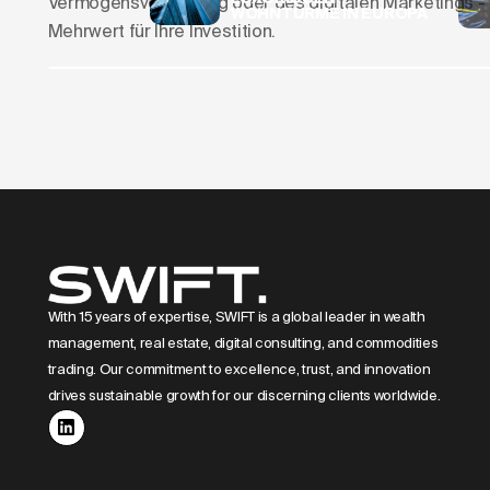
Vermögensverwaltung oder des digitalen Marketings - u
WOHNTÜRME IN EUROPA
Mehrwert für Ihre Investition.
Skylines formen
Luxuswohntürm
With 15 years of expertise, SWIFT is a global leader in wealth
management, real estate, digital consulting, and commodities
trading. Our commitment to excellence, trust, and innovation
drives sustainable growth for our discerning clients worldwide.