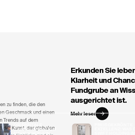
Erkunden Sie lebe
Klarheit und Chanc
Fundgrube an Wiss
ausgerichtet ist.
en zu finden, die den
rten Geschmack und einen
Mehr lesen
en Trends auf dem
DIE DIGITALE
PREISGEKRÖNTE
lt der Kunst, der globalen
TRANSFORMATION
EXZELLENZ: WAS 
NAVIGIEREN: EIN
SWIFT HOLDING I