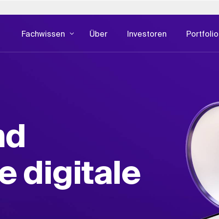
Fachwissen
Über
Investoren
Portfolio
talien
Polen
Slowakei
Vereini
IMMOBILIENKOMPETENZ
DIGITALE B
ie das SWIFT-
.
Vermögensverwaltung
Entwicklun
Japan - 日本
Portugal
Südafrika
Österre
heint im März
ngen
Gebäudemanagement
UI & UX De
Korea - 한국
Saudi-Arabien
Spanien
nd
Immobilien Beratung
CX & EX
Luxemburg
Schweiz
Schweden
Immobilien Entwicklung
Digitale W
Niederlande
Singapur
Vereinigtes Königreich
Entwicklung als Dienstleistung
Cybersecur
e digitale
Immobilienhandel
ESG für Immobilien