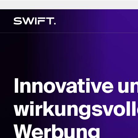
Privater Zugang
Standort auswählen
Sprache auswählen
Valgrind von SWIFT
Australien
العربية
China - 中国
English (UK)
Dubai (VAE)
I
RASCHE EXPERTISE
Entdecken Sie Möglichkeiten und erkunden S
Kompetenzverzeichnis →
Belgien
简体中文
Kolumbien
Deutsch
Finnland
Know-how - alles auf Valgrind by SWIFT. (Ersc
Immobilien Dienstleistu
Brasilien
Čeština
Tschechische Republik
Русский
Frankreich
2025)
Innovative u
Kunsthandel & Beratung
Kanada
Afrikaans
Dänemark
Français
Hongkong - 香港
Mehrfamilienhaus-Büro
Chile
Deutschland
Ungarn
Direkte Rohstoffe
wirkungsvoll
Digitale Beratung
ESG für Immobilien
Werbung