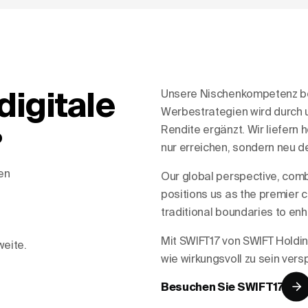
digitale
Unsere Nischenkompetenz be
Werbestrategien wird durch u
Rendite ergänzt. Wir liefern
?
nur erreichen, sondern neu de
en
Our global perspective, comb
positions us as the premier c
traditional boundaries to enha
Mit SWIFT17 von SWIFT Holdin
eite.
wie wirkungsvoll zu sein versp
Besuchen Sie SWIFT17