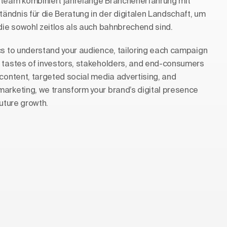
nteam kombiniert jahrelange Branchenerfahrung mit
ndnis für die Beratung in der digitalen Landschaft, um
 die sowohl zeitlos als auch bahnbrechend sind.
cs to understand your audience, tailoring each campaign
 tastes of investors, stakeholders, and end-consumers
 content, targeted social media advertising, and
arketing, we transform your brand’s digital presence
future growth.