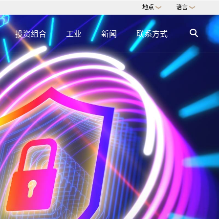
地点
语言
❯
❯
投资组合
工业
新闻
联系方式
多家庭办公室
财务规划与管理
用户体验设计
法律与遗产服务
保险与风险
生活方式与安全
教育与监督
专门知识目录 →