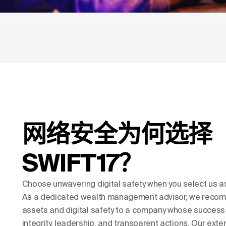
网络安全为何选择
SWIFT17？
Choose unwavering digital safety when you select us as
As a dedicated wealth management advisor, we recomm
assets and digital safety to a company whose success 
integrity, leadership, and transparent actions. Our ext