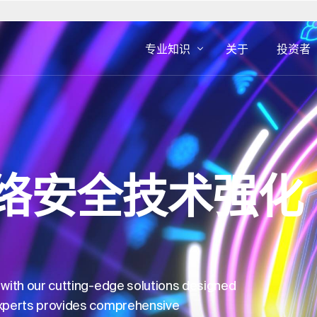
专业知识
关于
投资者
斯洛伐克
美国
房地产专业知识
数字咨询
IFT 的
资产管理
发展业务
南非
奥地利
设施管理
用户界面和
伯
西班牙
络安全技术强化
房地产咨询
CX 和 EX
瑞典
房地产开发
数字广告
英国
开发即服务
网络安全
房地产交易
房地产的 ESG
s with our cutting-edge solutions designed
 experts provides comprehensive