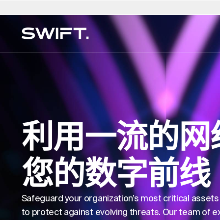
私人通道
选择地点
选择语言
SWIFT 的 Valgrind
澳大利亚
العربية
中国 - 中国
迪拜（阿联酋）
意大利
English (UK)
波兰
迅速的专业知识
发现机遇并探索 SWIFT 的专业知识 - 一切尽在 SW
专门知识目录 →
比利时
简体中文
哥伦比亚
芬兰
日本 - 日本
Deutsch
葡萄牙
Valgrind。(2025 年 3 月亮相）
房地产服务
巴西
Čeština
捷克共和国
法国
韩国 - 한국
Русский
沙特阿拉
利用一流的网
艺术品交易与咨询
加拿大
Afrikaans
丹麦
香港 - 香港
卢森堡
Français
瑞士
多户式办公室
智利
德国
匈牙利
荷兰
新加坡
直接商品
您的数字前线
数字咨询
房地产的 ESG
Safeguard your organization’s most critical asset
to protect against evolving threats. Our team of