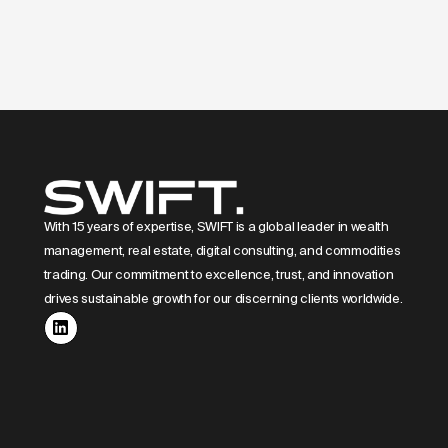
塑造天际线：欧
With 15 years of expertise, SWIFT is a global leader in wealth
management, real estate, digital consulting, and commodities
trading. Our commitment to excellence, trust, and innovation
drives sustainable growth for our discerning clients worldwide.