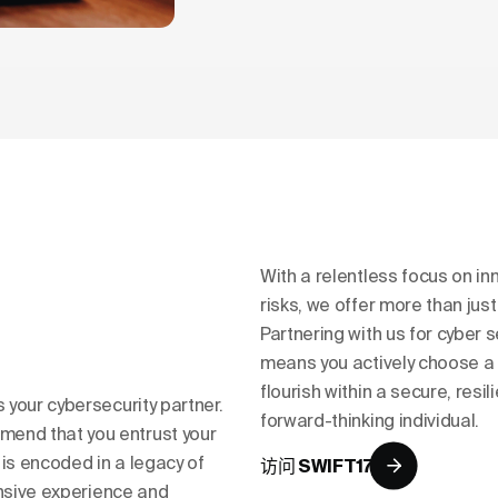
With a relentless focus on in
risks, we offer more than just
Partnering with us for cyber
means you actively choose a 
flourish within a secure, res
 your cybersecurity partner.
forward-thinking individual.
end that you entrust your
is encoded in a legacy of
访问 SWIFT17
ensive experience and