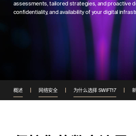
assessments, tailored strategies, and proactive de
confidentiality, and availability of your digital infras
概述
网络安全
为什么选择 SWIFT17