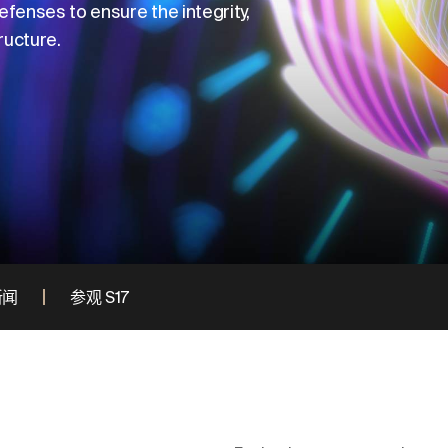
fenses to ensure the integrity,
tructure.
新闻
参观 S17