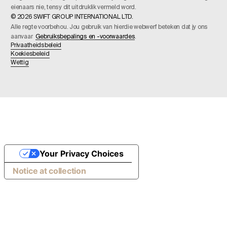
eienaars nie, tensy dit uitdruklik vermeld word.
© 2026 SWIFT GROUP INTERNATIONAL LTD.
Alle regte voorbehou. Jou gebruik van hierdie webwerf beteken dat jy ons
aanvaar
Gebruiksbepalings en -voorwaardes
.
Privaatheidsbeleid
Koekiesbeleid
Wettig
Your Privacy Choices
Notice at collection