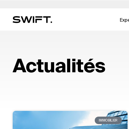
Expe
Accès privé
Sélectionnez un lieu
Sélectionnez la langue
Valgrind par SWIFT
Australie
العربية
Chine - 中国
Dubaï (EAU)
English (UK)
Italie
EXPERTISE RAPIDE
Découvrez des opportunités et explorez l'ex
Répertoire d'expertise →
Belgique
简体中文
Colombie
Finlande
Deutsch
Japo
Actualités
SWIFT - tout cela sur Valgrind by SWIFT. (à pa
Services immobiliers
Brésil
Čeština
République tchèque
France
Русский
Coré
2025)
Art Trading & Consulting
Canada
Afrikaans
Danemark
Hong Kong - 香港
Français
Luxe
Bureau multifamilial
Chili
Allemagne
Hongrie
Pays
Produits de base directs
Conseil numérique
L'ESG pour l'immobilier
IMMOBILIER