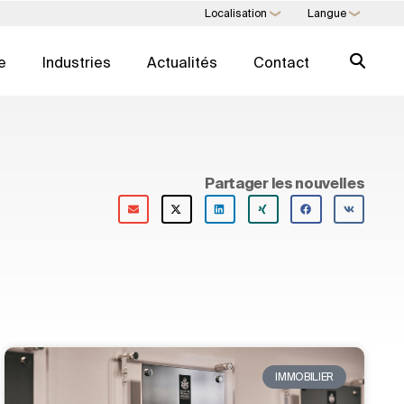
Localisation
Langue
❯
❯
e
Industries
Actualités
Contact
UMÉRIQUE
BUREAU MULTIFAMILIAL
s de développement
Planification et gestion financière
Partager les nouvelles
 UI & UX
Services juridiques et
successoraux
Assurances et risques
numérique
Mode de vie et sécurité
ité
Éducation et surveillance
Répertoire d'expertise →
IMMOBILIER