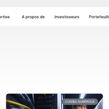
rtise
A propos de
Investisseurs
Portefeuill
Pologne
Slovaquie
États-Unis
EXPERTISE IMMOBILIÈRE
CONSEIL N
pertise de
Gestion des actifs
Opération
n - 日本
Portugal
Afrique du Sud
Autriche
rtir de mars
Gestion des installations
Conception
e - 한국
Arabie Saoudite
Espagne
Conseil en immobilier
CX & EX
mbourg
Suisse
Suède
Développement immobilier
Publicité 
-Bas
Singapour
Royaume-Uni
Le développement en tant que
Cybersécur
service
Négociation de biens immobiliers
L'ESG pour l'immobilier
CONSEIL NUMÉRIQUE