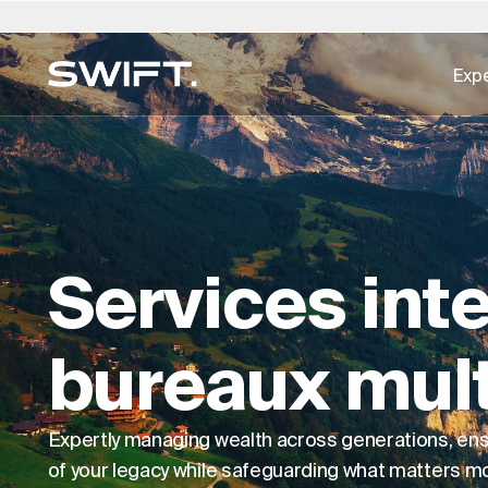
Expe
Accès privé
Sélectionnez un lieu
Sélectionnez la langue
Valgrind par SWIFT
Australie
العربية
Chine - 中国
Dubaï (EAU)
English (UK)
Italie
EXPERTISE RAPIDE
Découvrez des opportunités et explorez l'ex
Répertoire d'expertise →
Belgique
简体中文
Colombie
Finlande
Deutsch
Japo
SWIFT - tout cela sur Valgrind by SWIFT. (à pa
Services immobiliers
Brésil
Čeština
République tchèque
France
Русский
Coré
2025)
Services int
Art Trading & Consulting
Canada
Afrikaans
Danemark
Hong Kong - 香港
Français
Luxe
Bureau multifamilial
Chili
Allemagne
Hongrie
Pays
Produits de base directs
bureaux mult
Conseil numérique
L'ESG pour l'immobilier
Expertly managing wealth across generations, ens
of your legacy while safeguarding what matters mos