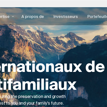
rtise
A propos de
Investisseurs
Portefeuill
Pologne
Slovaquie
États-Unis
EXPERTISE IMMOBILIÈRE
CONSEIL N
pertise de
Gestion des actifs
Opération
n - 日本
Portugal
Afrique du Sud
Autriche
rtir de mars
Gestion des installations
Conception
e - 한국
Arabie Saoudite
Espagne
ernationaux de
Conseil en immobilier
CX & EX
mbourg
Suisse
Suède
Développement immobilier
Publicité 
-Bas
Singapour
Royaume-Uni
Le développement en tant que
Cybersécur
ifamiliaux
service
Négociation de biens immobiliers
uring the preservation and growth
L'ESG pour l'immobilier
t to you and your family’s future.