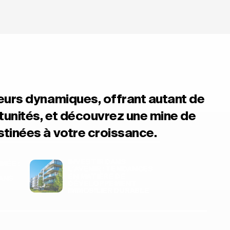
eurs dynamiques, offrant autant de
tunités, et découvrez une mine de
tinées à votre croissance.
INVESTIR DANS
MÉE :
L'AVENIR : TENDANCES
EN MATIÈRE DE
ANS
DÉVELOPPEMENT
IMMOBILIER DURABLE
urs