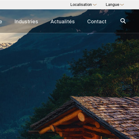
Localisation
Langue
❯
❯
e
Industries
Actualités
Contact
UMÉRIQUE
BUREAU MULTIFAMILIAL
s de développement
Planification et gestion financière
 UI & UX
Services juridiques et
successoraux
Assurances et risques
numérique
Mode de vie et sécurité
ité
Éducation et surveillance
Répertoire d'expertise →