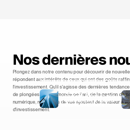
Nos dernières no
Plongez dans notre contenu pour découvrir de nouvelle
répondent aux intérêts de ceux qui ont des goûts raffi
l'investissement. Qu'il s'agisse des dernières tendanc
FAÇONNER LES
de plongées dans le monde de l'art, de la gestion de p
HORIZONS : L'ESSOR DES
TOURS RÉSIDENTIELLES
numérique, nos points de vue ajoutent de la valeur à v
DE LUXE EN EUROPE
d'investissement.
Façonner les ho
résidentielles 