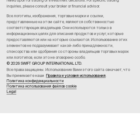
relied upon for trading or investment decisions. For specific trading
inquiries, please consult your broker or financial advisor.
Все логотипы, изображения, торговые марки и ссылки,
представленные на этом сайте, являются собственностью
соответствующих владельцев. Они используются только в
информационных целях для описания продуктов и услуг, которые
предоставляются или на которые ссылаются. Использование этих
элементов не подразумевает какой-либо принадлежности,
спонсорства или одобрения со стороны владельцев торговых марок
или логотипов, если это не оговорено особо.
© 2026 SWIFT GROUP INTERNATIONAL LTD.
Все права защищены. Использование Вами этого сайта означает, что
Вы принимаете наши
Правила и условия использования
.
Политика конфиденциальности
Политика использования файлов cookie
Legal